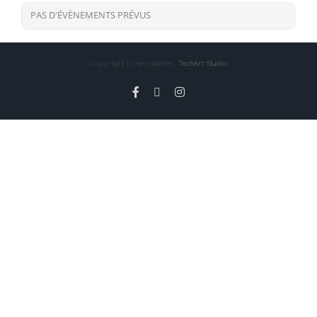
PAS D'ÉVÈNEMENTS PRÉVUS
Copyright | Une création :
TechArt Studio
Facebook
X
Instagram