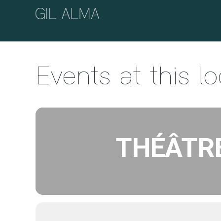
Passer
au
contenu
Events at this l
THÉÂTRE