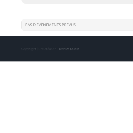
PAS D'ÉVÈNEMENTS PRÉVUS
Copyright | Une création :
TechArt Studio