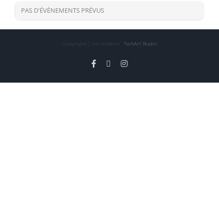
PAS D'ÉVÈNEMENTS PRÉVUS
Copyright | Une création :
TechArt Studio
Facebook
X
Instagram