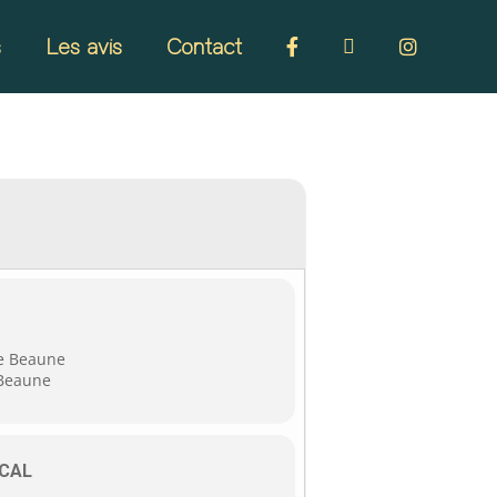
s
Les avis
Contact
e Beaune
 Beaune
CAL