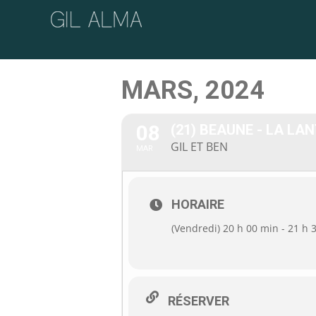
Passer
au
contenu
MARS, 2024
08
(21) BEAUNE - LA L
GIL ET BEN
MAR
HORAIRE
(Vendredi) 20 h 00 min - 21 h 
RÉSERVER