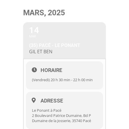
Passer
MARS, 2025
au
contenu
14
MAR
(35) PACÉ - LE PONANT
GIL ET BEN
HORAIRE
(Vendredi) 20 h 30 min - 22 h 00 min
ADRESSE
Le Ponant à Pacé
2 Boulevard Patrice Dumaine, Bd P
Dumaine de la Josserie, 35740 Pacé