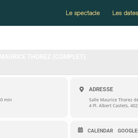
Le spectacle
Les date
E MAURICE THOREZ (COMPLET)
ADRESSE
00 min
Salle Maurice Thorez d
4 Pl. Albert Castets, 40
CALENDAR
GOOGLE