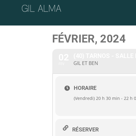
Passer
au
contenu
FÉVRIER, 2024
02
(40) TARNOS - SALL
GIL ET BEN
FEV
HORAIRE
(Vendredi) 20 h 30 min - 22 h 
RÉSERVER