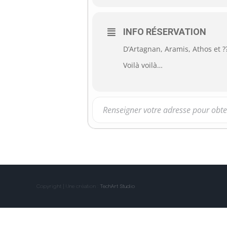
INFO RÉSERVATION
D’Artagnan, Aramis, Athos et 
Voilà voilà…
Copyright | Une création :
TechArt Studio