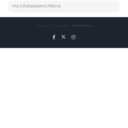
PAS D'ÉVÈNEMENTS PRÉVUS
Copyright | Une création :
TechArt Studio
X
Facebook
Instagram