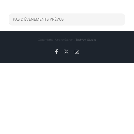
PAS D'ÉVÈNEMENTS PRÉVUS
Copyright | Une création :
TechArt Studio
X
Facebook
Instagram