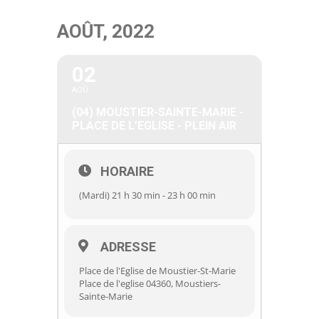
Passer
AOÛT, 2022
au
contenu
02
AOÛ
(04) MOUSTIER-SAINTE-MARIE -
PLACE DE L’EGLISE - PLEIN AIR
HORAIRE
(Mardi) 21 h 30 min - 23 h 00 min
ADRESSE
Place de l'Eglise de Moustier-St-Marie
Place de l'eglise 04360, Moustiers-
Sainte-Marie