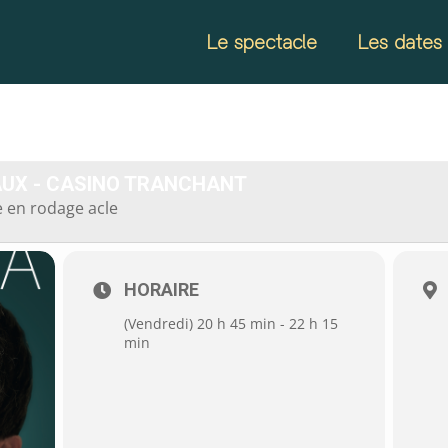
Le spectacle
Les dates
AUX - CASINO TRANCHANT
 en rodage acle
HORAIRE
(Vendredi) 20 h 45 min - 22 h 15
min