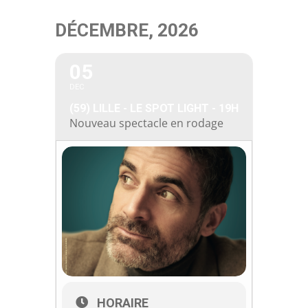
Passer
DÉCEMBRE, 2026
au
contenu
05
DEC
(59) LILLE - LE SPOT LIGHT - 19H
Nouveau spectacle en rodage
HORAIRE