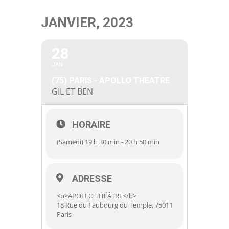
Passer
JANVIER, 2023
au
contenu
28
JAN
(75) PARIS - APOLLO THEATRE
GIL ET BEN
HORAIRE
(Samedi) 19 h 30 min - 20 h 50 min
ADRESSE
<b>APOLLO THÉÂTRE</b>
18 Rue du Faubourg du Temple, 75011
Paris