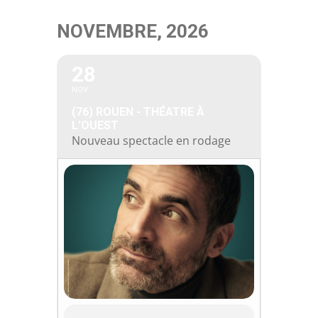
Passer
NOVEMBRE, 2026
au
contenu
28
NOV
(76) ROUEN - THÉATRE À
L'OUEST
Nouveau spectacle en rodage