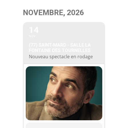
Passer
NOVEMBRE, 2026
au
contenu
14
NOV
(77) SAINT-MARD - SALLE LA
FONTAINE DES TOURNELLES
Nouveau spectacle en rodage