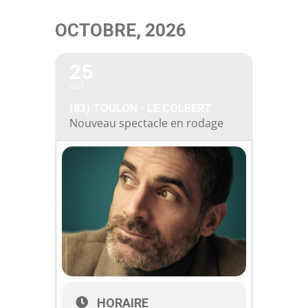
Passer
OCTOBRE, 2026
au
contenu
25
OCT
(83) TOULON - LE COLBERT
Nouveau spectacle en rodage
HORAIRE