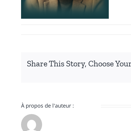
sur
Par
Gil Alma
|
janvier 20th, 2026
|
Commentaires fermés
gil-
top2
Share This Story, Choose Your
À propos de l'auteur :
Gil Alma