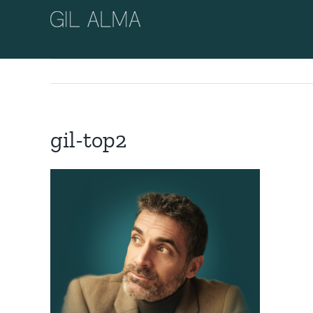
Passer
au
contenu
gil-top2