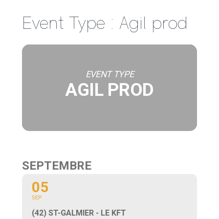
Passer
Event Type : Agil prod
au
contenu
EVENT TYPE
AGIL PROD
SEPTEMBRE
05
SEP
(42) ST-GALMIER - LE KFT